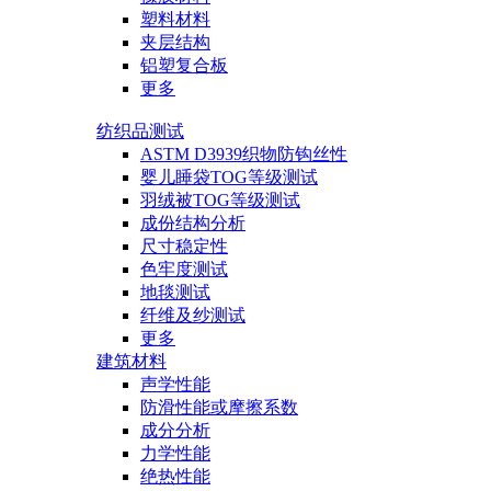
塑料材料
夹层结构
铝塑复合板
更多
纺织品测试
ASTM D3939织物防钩丝性
婴儿睡袋TOG等级测试
羽绒被TOG等级测试
成份结构分析
尺寸稳定性
色牢度测试
地毯测试
纤维及纱测试
更多
建筑材料
声学性能
防滑性能或摩擦系数
成分分析
力学性能
绝热性能