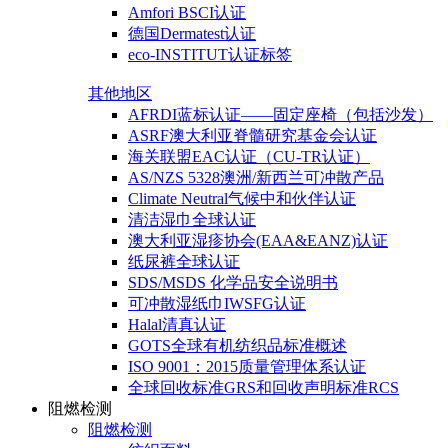
Amfori BSCI认证
德国Dermatest认证
eco-INSTITUT认证标签
其他地区
AFRDI蓝标认证——固定座椅（包括沙发）
ASRF澳大利亚脊髓研究基金会认证
海关联盟EAC认证（CU-TR认证）
AS/NZS 5328澳洲/新西兰可冲散产品
Climate Neutral气候中和伙伴认证
清洁湿巾全球认证
澳大利亚湿疹协会(EAA&EANZ)认证
纸尿裤全球认证
SDS/MSDS 化学品安全说明书
可冲散湿纸巾IWSFG认证
Halal清真认证
GOTS全球有机纺织品标准概述
ISO 9001：2015质量管理体系认证
全球回收标准GRS和回收声明标准RCS
阻燃检测
阻燃检测