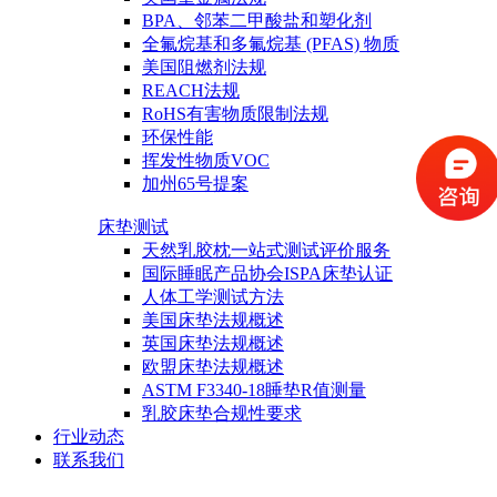
BPA、邻苯二甲酸盐和塑化剂
全氟烷基和多氟烷基 (PFAS) 物质
美国阻燃剂法规
REACH法规
RoHS有害物质限制法规
环保性能
挥发性物质VOC
加州65号提案
床垫测试
天然乳胶枕一站式测试评价服务
国际睡眠产品协会ISPA床垫认证
人体工学测试方法
美国床垫法规概述
英国床垫法规概述
欧盟床垫法规概述
ASTM F3340-18睡垫R值测量
乳胶床垫合规性要求
行业动态
联系我们