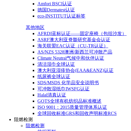
Amfori BSCI认证
德国Dermatest认证
eco-INSTITUT认证标签
其他地区
AFRDI蓝标认证——固定座椅（包括沙发）
ASRF澳大利亚脊髓研究基金会认证
海关联盟EAC认证（CU-TR认证）
AS/NZS 5328澳洲/新西兰可冲散产品
Climate Neutral气候中和伙伴认证
清洁湿巾全球认证
澳大利亚湿疹协会(EAA&EANZ)认证
纸尿裤全球认证
SDS/MSDS 化学品安全说明书
可冲散湿纸巾IWSFG认证
Halal清真认证
GOTS全球有机纺织品标准概述
ISO 9001：2015质量管理体系认证
全球回收标准GRS和回收声明标准RCS
阻燃检测
阻燃检测