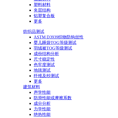
塑料材料
夹层结构
铝塑复合板
更多
纺织品测试
ASTM D3939织物防钩丝性
婴儿睡袋TOG等级测试
羽绒被TOG等级测试
成份结构分析
尺寸稳定性
色牢度测试
地毯测试
纤维及纱测试
更多
建筑材料
声学性能
防滑性能或摩擦系数
成分分析
力学性能
绝热性能