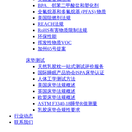
BPA、邻苯二甲酸盐和塑化剂
全氟烷基和多氟烷基 (PFAS) 物质
美国阻燃剂法规
REACH法规
RoHS有害物质限制法规
环保性能
挥发性物质VOC
加州65号提案
床垫测试
天然乳胶枕一站式测试评价服务
国际睡眠产品协会ISPA床垫认证
人体工学测试方法
美国床垫法规概述
英国床垫法规概述
欧盟床垫法规概述
ASTM F3340-18睡垫R值测量
乳胶床垫合规性要求
行业动态
联系我们