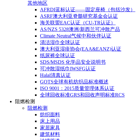
其他地区
AFRDI蓝标认证——固定座椅（包括沙发）
ASRF澳大利亚脊髓研究基金会认证
海关联盟EAC认证（CU-TR认证）
AS/NZS 5328澳洲/新西兰可冲散产品
Climate Neutral气候中和伙伴认证
清洁湿巾全球认证
澳大利亚湿疹协会(EAA&EANZ)认证
纸尿裤全球认证
SDS/MSDS 化学品安全说明书
可冲散湿纸巾IWSFG认证
Halal清真认证
GOTS全球有机纺织品标准概述
ISO 9001：2015质量管理体系认证
全球回收标准GRS和回收声明标准RCS
阻燃检测
阻燃检测
纺织面料
床上用品
家居家具
建筑材料