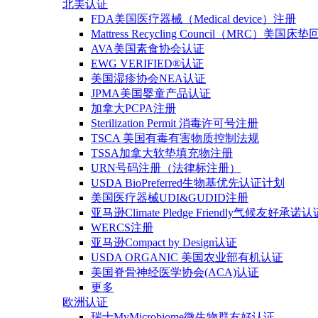
北美认证
FDA美国医疗器械（Medical device）注册
Mattress Recycling Council（MRC）美国
AVA美国素食协会认证
EWG VERIFIED®认证
美国湿疹协会NEA认证
JPMA美国婴童产品认证
加拿大PCPA注册
Sterilization Permit 消毒许可号注册
TSCA 美国有毒有害物质控制法规
TSSA加拿大软垫填充物注册
URN号码注册（法律标注册）
USDA BioPreferred生物基优先认证计划
美国医疗器械UDI&GUDID注册
亚马逊Climate Pledge Friendly气候友好承诺认
WERCS注册
亚马逊Compact by Design认证
USDA ORGANIC 美国农业部有机认证
美国脊骨神经医学协会(ACA)认证
更多
欧洲认证
瑞士MyMicrobiome微生物群友好认证