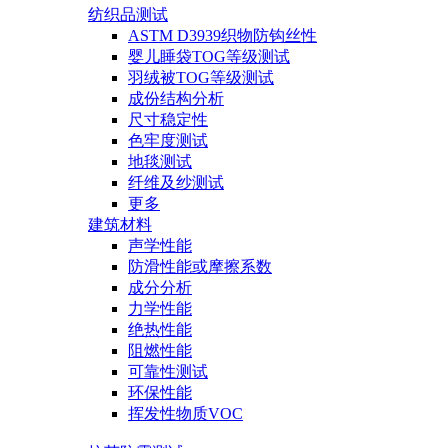
纺织品测试
ASTM D3939织物防钩丝性
婴儿睡袋TOG等级测试
羽绒被TOG等级测试
成份结构分析
尺寸稳定性
色牢度测试
地毯测试
纤维及纱测试
更多
建筑材料
声学性能
防滑性能或摩擦系数
成分分析
力学性能
绝热性能
阻燃性能
可靠性测试
环保性能
挥发性物质VOC