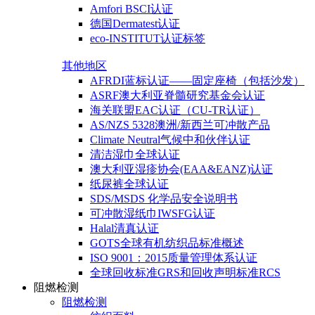
Amfori BSCI认证
德国Dermatest认证
eco-INSTITUT认证标签
其他地区
AFRDI蓝标认证——固定座椅（包括沙发）
ASRF澳大利亚脊髓研究基金会认证
海关联盟EAC认证（CU-TR认证）
AS/NZS 5328澳洲/新西兰可冲散产品
Climate Neutral气候中和伙伴认证
清洁湿巾全球认证
澳大利亚湿疹协会(EAA&EANZ)认证
纸尿裤全球认证
SDS/MSDS 化学品安全说明书
可冲散湿纸巾IWSFG认证
Halal清真认证
GOTS全球有机纺织品标准概述
ISO 9001：2015质量管理体系认证
全球回收标准GRS和回收声明标准RCS
阻燃检测
阻燃检测