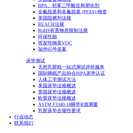
BPA、邻苯二甲酸盐和塑化剂
全氟烷基和多氟烷基 (PFAS) 物质
美国阻燃剂法规
REACH法规
RoHS有害物质限制法规
环保性能
挥发性物质VOC
加州65号提案
床垫测试
天然乳胶枕一站式测试评价服务
国际睡眠产品协会ISPA床垫认证
人体工学测试方法
美国床垫法规概述
英国床垫法规概述
欧盟床垫法规概述
ASTM F3340-18睡垫R值测量
乳胶床垫合规性要求
行业动态
联系我们