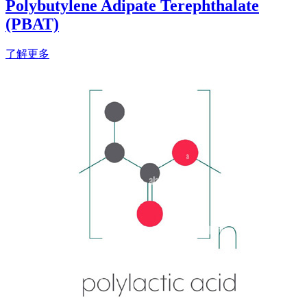
Polybutylene Adipate Terephthalate
(PBAT)
了解更多