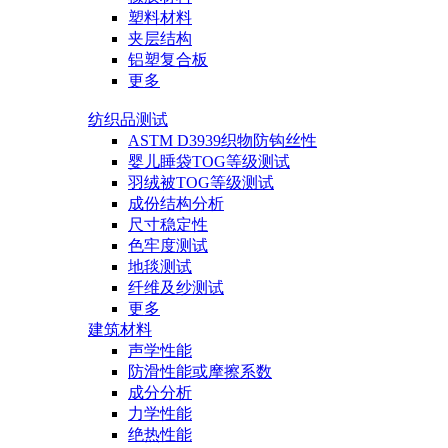
塑料材料
夹层结构
铝塑复合板
更多
纺织品测试
ASTM D3939织物防钩丝性
婴儿睡袋TOG等级测试
羽绒被TOG等级测试
成份结构分析
尺寸稳定性
色牢度测试
地毯测试
纤维及纱测试
更多
建筑材料
声学性能
防滑性能或摩擦系数
成分分析
力学性能
绝热性能