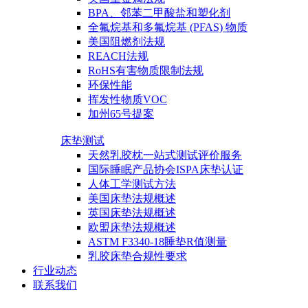
BPA、邻苯二甲酸盐和塑化剂
全氟烷基和多氟烷基 (PFAS) 物质
美国阻燃剂法规
REACH法规
RoHS有害物质限制法规
环保性能
挥发性物质VOC
加州65号提案
床垫测试
天然乳胶枕一站式测试评价服务
国际睡眠产品协会ISPA床垫认证
人体工学测试方法
美国床垫法规概述
英国床垫法规概述
欧盟床垫法规概述
ASTM F3340-18睡垫R值测量
乳胶床垫合规性要求
行业动态
联系我们