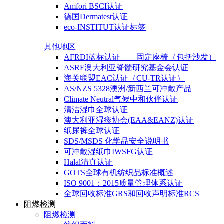
Amfori BSCI认证
德国Dermatest认证
eco-INSTITUT认证标签
其他地区
AFRDI蓝标认证——固定座椅（包括沙发）
ASRF澳大利亚脊髓研究基金会认证
海关联盟EAC认证（CU-TR认证）
AS/NZS 5328澳洲/新西兰可冲散产品
Climate Neutral气候中和伙伴认证
清洁湿巾全球认证
澳大利亚湿疹协会(EAA&EANZ)认证
纸尿裤全球认证
SDS/MSDS 化学品安全说明书
可冲散湿纸巾IWSFG认证
Halal清真认证
GOTS全球有机纺织品标准概述
ISO 9001：2015质量管理体系认证
全球回收标准GRS和回收声明标准RCS
阻燃检测
阻燃检测