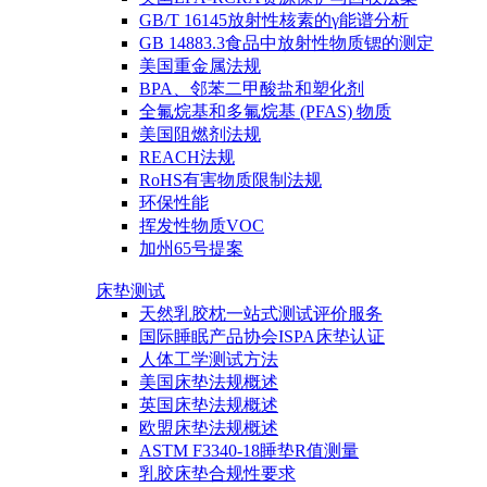
GB/T 16145放射性核素的γ能谱分析
GB 14883.3食品中放射性物质锶的测定
美国重金属法规
BPA、邻苯二甲酸盐和塑化剂
全氟烷基和多氟烷基 (PFAS) 物质
美国阻燃剂法规
REACH法规
RoHS有害物质限制法规
环保性能
挥发性物质VOC
加州65号提案
床垫测试
天然乳胶枕一站式测试评价服务
国际睡眠产品协会ISPA床垫认证
人体工学测试方法
美国床垫法规概述
英国床垫法规概述
欧盟床垫法规概述
ASTM F3340-18睡垫R值测量
乳胶床垫合规性要求