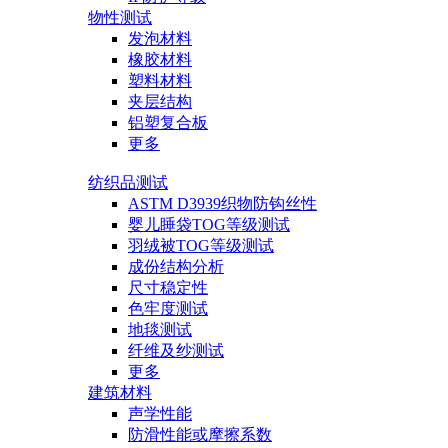
物性测试
发泡材料
橡胶材料
塑料材料
夹层结构
铝塑复合板
更多
纺织品测试
ASTM D3939织物防钩丝性
婴儿睡袋TOG等级测试
羽绒被TOG等级测试
成份结构分析
尺寸稳定性
色牢度测试
地毯测试
纤维及纱测试
更多
建筑材料
声学性能
防滑性能或摩擦系数