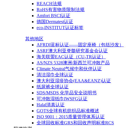
REACH法规
RoHS有害物质限制法规
Amfori BSCI认证
德国Dermatest认证
eco-INSTITUT认证标签
其他地区
AFRDI蓝标认证——固定座椅（包括沙发）
ASRF澳大利亚脊髓研究基金会认证
海关联盟EAC认证（CU-TR认证）
AS/NZS 5328澳洲/新西兰可冲散产品
Climate Neutral气候中和伙伴认证
清洁湿巾全球认证
澳大利亚湿疹协会(EAA&EANZ)认证
纸尿裤全球认证
SDS/MSDS 化学品安全说明书
可冲散湿纸巾IWSFG认证
Halal清真认证
GOTS全球有机纺织品标准概述
ISO 9001：2015质量管理体系认证
全球回收标准GRS和回收声明标准RCS