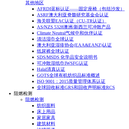
其他地区
AFRDI蓝标认证——固定座椅（包括沙发）
ASRF澳大利亚脊髓研究基金会认证
海关联盟EAC认证（CU-TR认证）
AS/NZS 5328澳洲/新西兰可冲散产品
Climate Neutral气候中和伙伴认证
清洁湿巾全球认证
澳大利亚湿疹协会(EAA&EANZ)认证
纸尿裤全球认证
SDS/MSDS 化学品安全说明书
可冲散湿纸巾IWSFG认证
Halal清真认证
GOTS全球有机纺织品标准概述
ISO 9001：2015质量管理体系认证
全球回收标准GRS和回收声明标准RCS
阻燃检测
阻燃检测
纺织面料
床上用品
家居家具
建筑材料