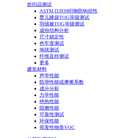
纺织品测试
ASTM D3939织物防钩丝性
婴儿睡袋TOG等级测试
羽绒被TOG等级测试
成份结构分析
尺寸稳定性
色牢度测试
地毯测试
纤维及纱测试
更多
建筑材料
声学性能
防滑性能或摩擦系数
成分分析
力学性能
绝热性能
阻燃性能
可靠性测试
环保性能
挥发性物质VOC