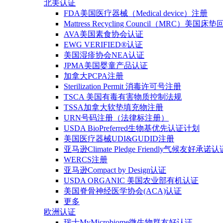
北美认证
FDA美国医疗器械（Medical device）注册
Mattress Recycling Council（MRC）美国
AVA美国素食协会认证
EWG VERIFIED®认证
美国湿疹协会NEA认证
JPMA美国婴童产品认证
加拿大PCPA注册
Sterilization Permit 消毒许可号注册
TSCA 美国有毒有害物质控制法规
TSSA加拿大软垫填充物注册
URN号码注册（法律标注册）
USDA BioPreferred生物基优先认证计划
美国医疗器械UDI&GUDID注册
亚马逊Climate Pledge Friendly气候友好承诺认
WERCS注册
亚马逊Compact by Design认证
USDA ORGANIC 美国农业部有机认证
美国脊骨神经医学协会(ACA)认证
更多
欧洲认证
瑞士MyMicrobiome微生物群友好认证